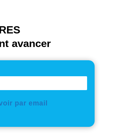
RRES
ent avancer
oir par email