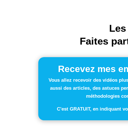
Les
Faites par
Recevez mes em
Vous allez recevoir des vidéos plus
aussi des articles, des astuces pe
méthodologies com
C'est GRATUIT, en indiquant vo