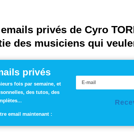
 emails privés de Cyro TO
tie des musiciens qui veul
ails privés
ieurs fois par semaine, et
rsonnelles, des tutos, des
plètes...
Recev
tre email maintenant :